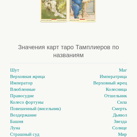
Значения карт таро Тамплиеров по
названиям
Шут
Маг
Верховная жрица
Императрица
Император
Верховный жрец
Влюбленные
Колесница
Правосудие
Отшельник
Колесо фортуны
Сила
Повешенный (висельник)
Смерть
Воздержание
Дьявол
Башня
Звезда
Луна
Солнце
Страшный суд
Мир