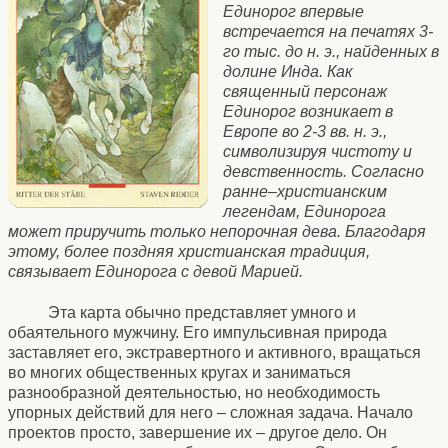
Единорог впервые
встречается на печатях 3-
го тыс. до н. э., найденных в
долине Инда. Как
священный персонаж
Единорог возникает в
Европе во 2-3 вв. н. э.,
символизируя чистоту и
девственность. Согласно
ранне–христианским
легендам, Единорога
может приручить только непорочная дева. Благодаря
этому, более поздняя христианская традиция,
связывает Единорога с девой Марией.
Эта карта обычно представляет умного и
обаятельного мужчину. Его импульсивная природа
заставляет его, экстравертного и активного, вращаться
во многих общественных кругах и заниматься
разнообразной деятельностью, но необходимость
упорных действий для него – сложная задача. Начало
проектов просто, завершение их – другое дело. Он