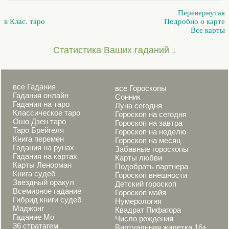
Перевернутая
в Клас. таро
Подробно о карте
Все карты
Статистика Ваших гаданий ↓
все Гадания
все Гороскопы
Гадания онлайн
Сонник
Гадания на таро
Луна сегодня
Классическое таро
Гороскоп на сегодня
Ошо Дзен таро
Гороскоп на завтра
Таро Брейгеля
Гороскоп на неделю
Книга перемен
Гороскоп на месяц
Гадания на рунах
Забавные гороскопы
Гадания на картах
Карты любви
Карты Ленорман
Подобрать партнера
Книга судеб
Гороскоп внешности
Звездный оракул
Детский гороскоп
Всемирное гадание
Гороскоп майя
Гибрид книги судеб
Нумерология
Маджонг
Квадрат Пифагора
Гадание Мо
Число рождения
36 стратагем
Виртуальная жилетка 16+