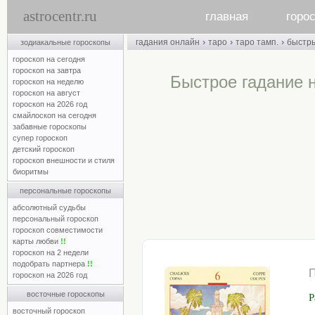
astrocentr.ru
главная
горо
›
›
›
гадания онлайн
таро
таро тамп.
быстр
зодиакальные гороскопы
гороскоп на сегодня
гороскоп на завтра
Быстрое гадание 
гороскоп на неделю
гороскоп на август
гороскоп на 2026 год
смайлоскоп на сегодня
забавные гороскопы
супер гороскоп
детский гороскоп
гороскоп внешности и стиля
биоритмы
персональные гороскопы
абсолютный судьбы
персональный гороскоп
гороскоп совместимости
карты любви
!!
гороскоп на 2 недели
подобрать партнера
!!
гороскоп на 2026 год
восточные гороскопы
Р
восточный гороскоп