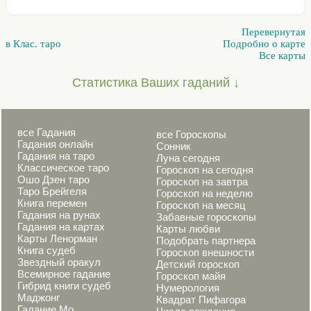
Перевернутая
в Клас. таро
Подробно о карте
Все карты
Статистика Ваших гаданий ↓
все Гадания
все Гороскопы
Гадания онлайн
Сонник
Гадания на таро
Луна сегодня
Классическое таро
Гороскоп на сегодня
Ошо Дзен таро
Гороскоп на завтра
Таро Брейгеля
Гороскоп на неделю
Книга перемен
Гороскоп на месяц
Гадания на рунах
Забавные гороскопы
Гадания на картах
Карты любви
Карты Ленорман
Подобрать партнера
Книга судеб
Гороскоп внешности
Звездный оракул
Детский гороскоп
Всемирное гадание
Гороскоп майя
Гибрид книги судеб
Нумерология
Маджонг
Квадрат Пифагора
Гадание Мо