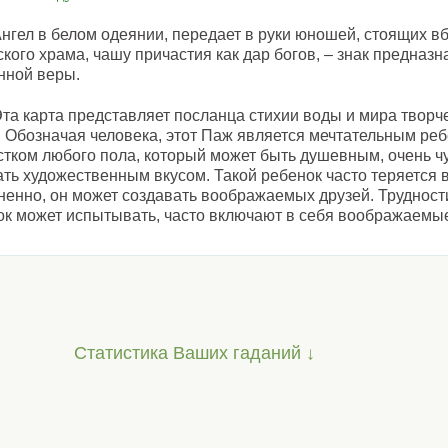
нгел в белом одеянии, передает в руки юношей, стоящих в
кого храма, чашу причастия как дар богов, – знак предназн
нной веры.
та карта представляет посланца стихии воды и мира творч
. Обозначая человека, этот Паж является мечтательным ре
стком любого пола, который может быть душевным, очень ч
ть художественным вкусом. Такой ребенок часто теряется 
енно, он может создавать воображаемых друзей. Трудности
ок может испытывать, часто включают в себя воображаемые
Статистика Ваших гаданий ↓