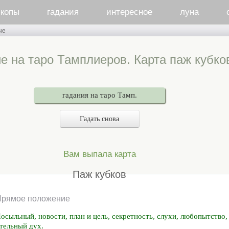
скопы
гадания
интересное
луна
ые
е на таро Тамплиеров. Карта паж кубко
гадания на таро Тамп.
Гадать снова
Вам выпала карта
Паж кубков
Прямое положение
осыльный, новости, план и цель, секретность, слухи, любопытство
тельный дух.