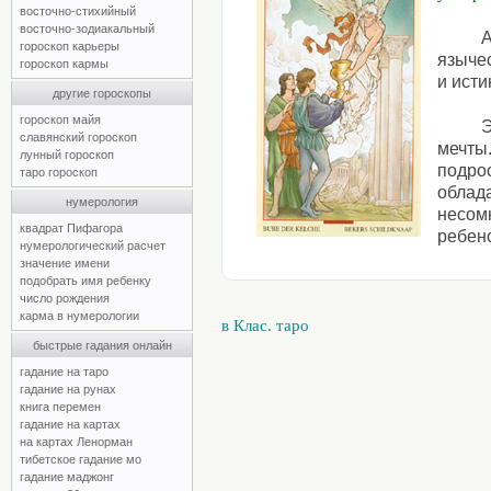
восточно-стихийный
восточно-зодиакальный
А
гороскоп карьеры
язычес
гороскоп кармы
и исти
другие гороскопы
гороскоп майя
Э
славянский гороскоп
мечты
лунный гороскоп
подро
таро гороскоп
облада
нумерология
несомн
квадрат Пифагора
ребен
нумерологический расчет
значение имени
подобрать имя ребенку
число рождения
карма в нумерологии
в Клас. таро
быстрые гадания онлайн
гадание на таро
гадание на рунах
книга перемен
гадание на картах
на картах Ленорман
тибетское гадание мо
гадание маджонг