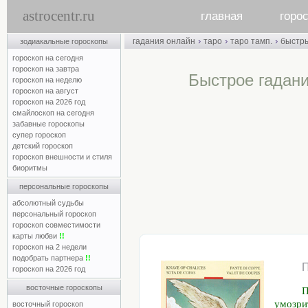
astrocentr.ru
главная
горо
›
›
›
гадания онлайн
таро
таро тамп.
быстр
зодиакальные гороскопы
гороскоп на сегодня
гороскоп на завтра
Быстрое гадани
гороскоп на неделю
гороскоп на август
гороскоп на 2026 год
смайлоскоп на сегодня
забавные гороскопы
супер гороскоп
детский гороскоп
гороскоп внешности и стиля
биоритмы
персональные гороскопы
абсолютный судьбы
персональный гороскоп
гороскоп совместимости
карты любви
!!
гороскоп на 2 недели
подобрать партнера
!!
гороскоп на 2026 год
восточные гороскопы
П
умозри
восточный гороскоп