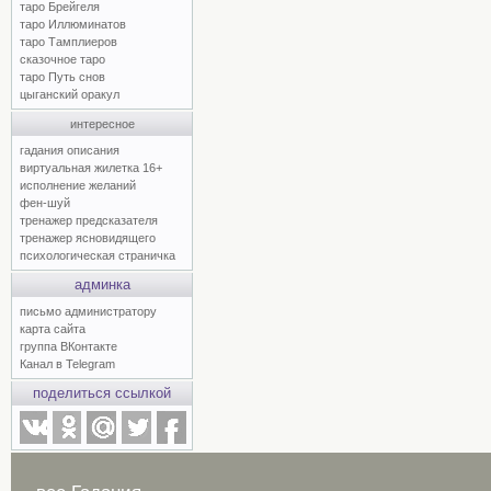
таро Брейгеля
таро Иллюминатов
таро Тамплиеров
сказочное таро
таро Путь снов
цыганский оракул
интересное
гадания описания
виртуальная жилетка 16+
исполнение желаний
фен-шуй
тренажер предсказателя
тренажер ясновидящего
психологическая страничка
админка
письмо администратору
карта сайта
группа ВКонтакте
Канал в Telegram
поделиться ссылкой