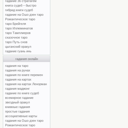
гадание 36 стратагем
книга судеб – быстро
гибрид книги судеб
гадание на Ошо дзен таро
Романтическое таро
таро Брейгеля
таро Иллюминатов
таро Тамплиеров
сказочное таро
таро Путь снов
цыганский оракул
гадание гуань инь
гадания онлайн
гадания на таро
гадания на рунах
гадания по книге перемен
гадания на картах
гадания на картах Ленорман
гадания маджонг
гадание по книге судеб
всемирное гадание
звездный оракул
книжные гадания
простые гадания
ассоциативные карты
гадания на Ошо дзен таро
Романтическое таро