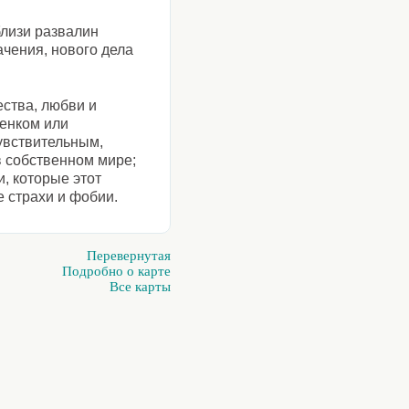
близи развалин
ачения, нового дела
ества, любви и
бенком или
увствительным,
в собственном мире;
, которые этот
 страхи и фобии.
Перевернутая
Подробно о карте
Все карты