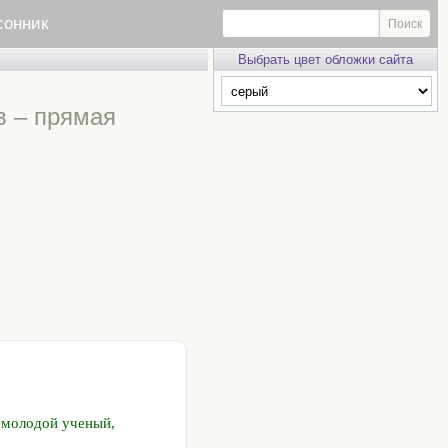
сонник
Выбрать цвет обложки сайта
в – прямая
, молодой ученый,