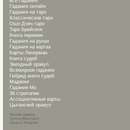
все Гадания
Гадания онлайн
Гадания на таро
Классическое таро
Ошо Дзен таро
Таро Брейгеля
Книга перемен
Гадания на рунах
Гадания на картах
Карты Ленорман
Книга судеб
Звездный оракул
Всемирное гадание
Гибрид книги судеб
Маджонг
Гадание Мо
36 стратагем
Ассоциативные карты
Цыганский оракул
Письмо админу
Группа ВКонтакте
Канал в Telegram