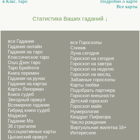
в Клас. таро
Подробно о карте
Все карты
Статистика Ваших гаданий ↓
все Гадания
все Гороскопы
Гадания онлайн
Сонник
Гадания на таро
Луна сегодня
Классическое таро
Гороскоп на сегодня
Ошо Дзен таро
Гороскоп на завтра
Таро Брейгеля
Гороскоп на неделю
Книга перемен
Гороскоп на месяц
Гадания на рунах
Забавные гороскопы
Гадания на картах
Карты любви
Карты Ленорман
Подобрать партнера
Книга судеб
Гороскоп внешности
Звездный оракул
Детский гороскоп
Всемирное гадание
Гороскоп майя
Гибрид книги судеб
Нумерология
Маджонг
Квадрат Пифагора
Гадание Мо
Число рождения
36 стратагем
Виртуальная жилетка 16+
Ассоциативные карты
Интересное
Цыганский оракул