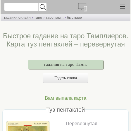
›
›
›
гадания онлайн
таро
таро тамп.
быстрые
Быстрое гадание на таро Тамплиеров.
Карта туз пентаклей – перевернутая
гадания на таро Тамп.
Гадать снова
Вам выпала карта
Туз пентаклей
Перевернутая