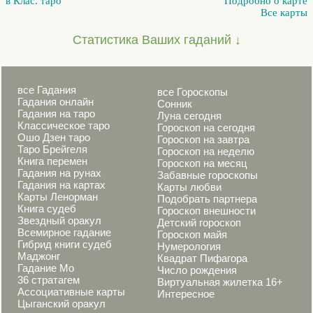
в Клас. таро
Подробно о карте
Все карты
Статистика Ваших гаданий ↓
все Гадания
все Гороскопы
Гадания онлайн
Сонник
Гадания на таро
Луна сегодня
Классическое таро
Гороскоп на сегодня
Ошо Дзен таро
Гороскоп на завтра
Таро Брейгеля
Гороскоп на неделю
Книга перемен
Гороскоп на месяц
Гадания на рунах
Забавные гороскопы
Гадания на картах
Карты любви
Карты Ленорман
Подобрать партнера
Книга судеб
Гороскоп внешности
Звездный оракул
Детский гороскоп
Всемирное гадание
Гороскоп майя
Гибрид книги судеб
Нумерология
Маджонг
Квадрат Пифагора
Гадание Мо
Число рождения
36 стратагем
Виртуальная жилетка 16+
Ассоциативные карты
Интересное
Цыганский оракул