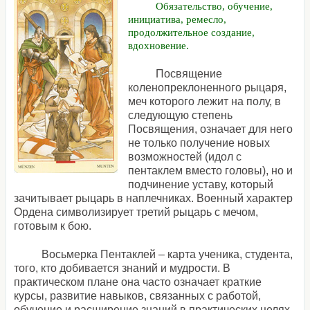
Обязательство, обучение,
инициатива, ремесло,
продолжительное создание,
вдохновение.
Посвящение
коленопреклоненного рыцаря,
меч которого лежит на полу, в
следующую степень
Посвящения, означает для него
не только получение новых
возможностей (идол с
пентаклем вместо головы), но и
подчинение уставу, который
зачитывает рыцарь в наплечниках. Военный характер
Ордена символизирует третий рыцарь с мечом,
готовым к бою.
Восьмерка Пентаклей – карта ученика, студента,
того, кто добивается знаний и мудрости. В
практическом плане она часто означает краткие
курсы, развитие навыков, связанных с работой,
обучение и расширение знаний в практических целях.