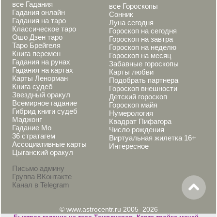
все Гадания
все Гороскопы
Гадания онлайн
Сонник
Гадания на таро
Луна сегодня
Классическое таро
Гороскоп на сегодня
Ошо Дзен таро
Гороскоп на завтра
Таро Брейгеля
Гороскоп на неделю
Книга перемен
Гороскоп на месяц
Гадания на рунах
Забавные гороскопы
Гадания на картах
Карты любви
Карты Ленорман
Подобрать партнера
Книга судеб
Гороскоп внешности
Звездный оракул
Детский гороскоп
Всемирное гадание
Гороскоп майя
Гибрид книги судеб
Нумерология
Маджонг
Квадрат Пифагора
Гадание Мо
Число рождения
36 стратагем
Виртуальная жилетка 16+
Ассоциативные карты
Интересное
Цыганский оракул
Письмо админу
Группа ВКонтакте
Канал в Telegram
© www.astrocentr.ru 2005–2026