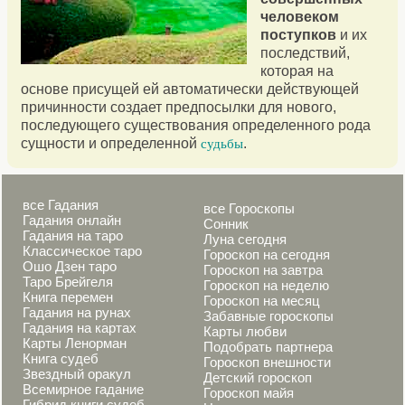
человеком
поступков
и их
последствий,
которая на
основе присущей ей автоматически действующей
причинности создает предпосылки для нового,
последующего существования определенного рода
сущности и определенной
.
судьбы
все Гадания
все Гороскопы
Гадания онлайн
Сонник
Гадания на таро
Луна сегодня
Классическое таро
Гороскоп на сегодня
Ошо Дзен таро
Гороскоп на завтра
Таро Брейгеля
Гороскоп на неделю
Книга перемен
Гороскоп на месяц
Гадания на рунах
Забавные гороскопы
Гадания на картах
Карты любви
Карты Ленорман
Подобрать партнера
Книга судеб
Гороскоп внешности
Звездный оракул
Детский гороскоп
Всемирное гадание
Гороскоп майя
Гибрид книги судеб