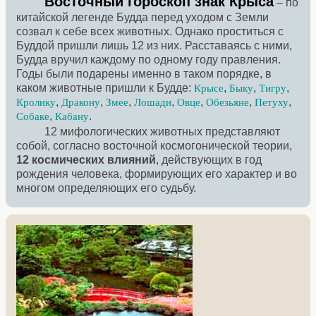
Восточный гороскоп знак Крыса
– по
китайской легенде Будда перед уходом с Земли
созвал к себе всех животных. Однако проститься с
Буддой пришли лишь 12 из них. Расставаясь с ними,
Будда вручил каждому по одному году правления.
Годы были подарены именно в таком порядке, в
каком животные пришли к Будде:
,
,
,
Крысе
Быку
Тигру
,
,
,
,
,
,
,
Кролику
Дракону
Змее
Лошади
Овце
Обезьяне
Петуху
,
.
Собаке
Кабану
12 мифологических животных представляют
собой, согласно восточной космогонической теории,
12 космических влияний
, действующих в год
рождения человека, формирующих его характер и во
многом определяющих его судьбу.