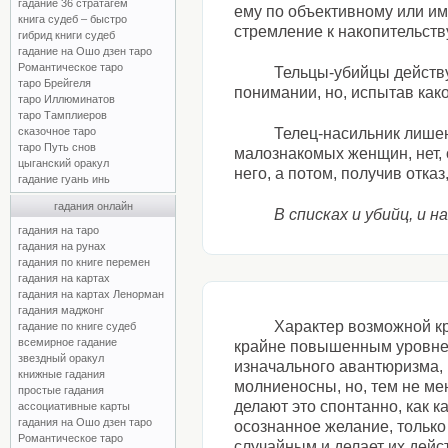
гадание 36 стратагем
ему по объективному или им
книга судеб – быстро
стремление к накопительств
гибрид книги судеб
гадание на Ошо дзен таро
Романтическое таро
Тельцы-убийцы действ
таро Брейгеля
понимании, но, испытав ка
таро Иллюминатов
таро Тамплиеров
Телец-насильник лише
сказочное таро
таро Путь снов
малознакомых женщин, нет, 
цыганский оракул
него, а потом, получив отказ
гадание гуань инь
гадания онлайн
В списках и убийц, и
гадания на таро
гадания на рунах
гадания по книге перемен
гадания на картах
гадания на картах Ленорман
гадания маджонг
Характер возможной кр
гадание по книге судеб
всемирное гадание
крайне повышенным уровне
звездный оракул
изначального авантюризма,
книжные гадания
молниеносны, но, тем не мен
простые гадания
делают это спонтанно, как к
ассоциативные карты
гадания на Ошо дзен таро
осознанное желание, только
Романтическое таро
случайным и делает их дейс