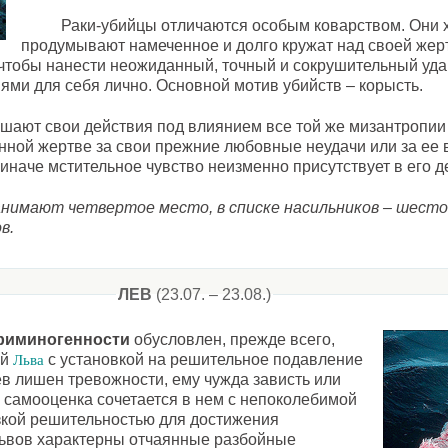
Раки-убийцы отличаются особым коварством. Они
продумывают намеченное и долго кружат над своей жер
, чтобы нанести неожиданный, точный и сокрушительный уд
ми для себя лично. Основной мотив убийств – корысть.
шают свои действия под влиянием все той же мизантропии 
анной жертве за свои прежние любовные неудачи или за ее
 иначе мстительное чувство неизменно присутствует в его д
анимают четвертое место, в списке насильников – шестое,
в.
ЛЕВ
(23.07. – 23.08.)
риминогенности
обусловлен, прежде всего,
ой
с установкой на решительное подавление
Льва
в лишен тревожности, ему чужда зависть или
 самооценка сочетается в нем с непоколебимой
зкой решительностью для достижения
Львов характерны отчаянные разбойные