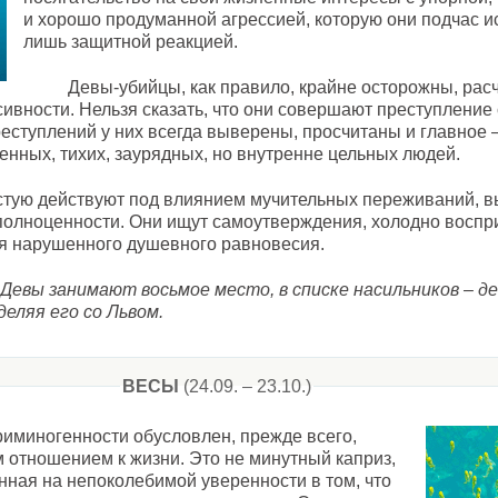
и хорошо продуманной агрессией, которую они подчас и
лишь защитной реакцией.
Девы-убийцы, как правило, крайне осторожны, ра
сивности. Нельзя сказать, что они совершают преступление
еступлений у них всегда выверены, просчитаны и главное 
енных, тихих, заурядных, но внутренне цельных людей.
стую действуют под влиянием мучительных переживаний, 
полноценности. Они ищут самоутверждения, холодно восп
ия нарушенного душевного равновесия.
Девы занимают восьмое место, в списке насильников – де
деляя его со Львом.
ВЕСЫ
(24.09. – 23.10.)
иминогенности обусловлен, прежде всего,
 отношением к жизни. Это не минутный каприз,
анная на непоколебимой уверенности в том, что