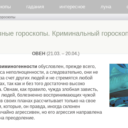
скопы
гадания
интересное
луна
гороскопы
вные гороскопы. Криминальный гороско
ОВЕН
(21.03. – 20.04.)
риминогенности
обусловлен, прежде всего,
са неполноценности, а следовательно, они не
за счет других людей и не стремятся любой
х, так как и без того достаточно высоко
. Овнам, как правило, чужда злобная зависть,
я людей, болезненно воспринимающих чужой
 в своих планах рассчитывает только на свое
, которые, он правда, иногда склонен
чайно агрессивен, но его агрессия направлена
 на преодоление.