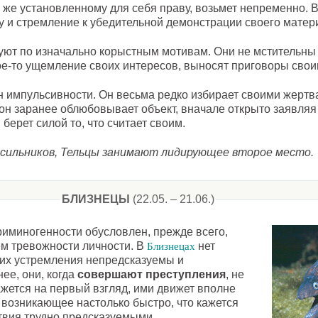
 же установленному для себя праву, возьмет непременно. В
у и стремление к убедительной демонстрации своего матери
уют по изначально корыстным мотивам. Они не мстительн
кое-то ущемление своих интересов, выносят приговоры сво
н импульсивности. Он весьма редко избирает своими жертв
он заранее облюбовывает объект, вначале открыто заявляя
, берет силой то, что считает своим.
 насильников, Тельцы занимают лидирующее второе место.
БЛИЗНЕЦЫ
(22.05. – 21.06.)
иминогенности обусловлен, прежде всего,
м тревожности личности. В
нет
Близнецах
 их устремления непредсказуемы и
ее, они, когда
совершают преступления
, не
ажется на первый взгляд, ими движет вполне
 возникающее настолько быстро, что кажется
твия трудно предсказуемыми.