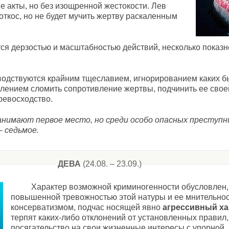
е акты, но без изощренной жестокости. Лев
откос, но не будет мучить жертву раскаленным
ся дерзостью и масштабностью действий, несколько показ
водствуются крайним тщеславием, игнорированием каких б
лением сломить сопротивление жертвы, подчинить ее свое
ревосходство.
занимают первое место, но среди особо опасных преступ
– седьмое.
ДЕВА
(24.08. – 23.09.)
Характер возможной криминогенности обусловлен,
повышенной тревожностью этой натуры и ее мнительнос
консерватизмом, подчас носящей явно
агрессивный ха
терпят каких-либо отклонений от установленных правил
посягательство на свои жизненные интересы с упорной