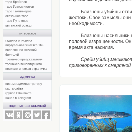
таро Брейгеля
таро Иллюминатов
Близнецы-убийцы отлич
таро Тамплиеров
сказочное таро
жестоки. Свои замыслы они 
таро Путь снов
необходимости.
цыганский оракул
интересное
Близнецы-насильники 
гадания описания
половой извращенности. Они
виртуальная жилетка 16+
время акта насилия.
исполнение желаний
фен-шуй
Среди убийц занимают 
тренажер предсказателя
тренажер ясновидящего
приговоренных к смертной 
психологическая страничка
админка
письмо администратору
карта сайта
группа ВКонтакте
Канал в Telegram
поделиться ссылкой