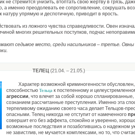
к не стремится унизить, втоптать свою жертву в грязь, даж
о, а именно преодолевать ее сопротивление, сокрушать во
ак натуру упрямую и деспотичную, приводит в ярость.
ствовать из ложного чувства справедливости. Овен изнача
ричиной многих решительных поступков, подчас непоправим
имают седьмое место, среди насильников – третье. Овны
ки.
ТЕЛЕЦ
(21.04. – 21.05.)
Характер возможной криминогенности обусловлен,
способностью
к постепенному и целеустремленн
Тельца
агрессии
, что влечет за собой хорошо спланированные,
сознанием рассчитанные преступления. Именно эта спо
терпеливому ожиданию своего часа делает Тельцов-пре
опасными. Телец никогда не отступит от намеченного
пр
совершит его без аффекта, спокойно и уверенно, хорош
возможные последствия и позаботившись о надежном ук
не завистлив, не мучается комплексами, но то, что счи