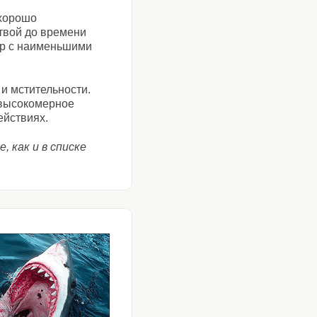
 хорошо
твой до времени
ар с наименьшими
и мстительности.
 высокомерное
ействиях.
 как и в списке