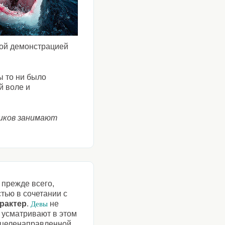
ной демонстрацией
ы то ни было
й воле и
ников занимают
 прежде всего,
тью в сочетании с
рактер
.
не
Девы
, усматривают в этом
, целенаправленной