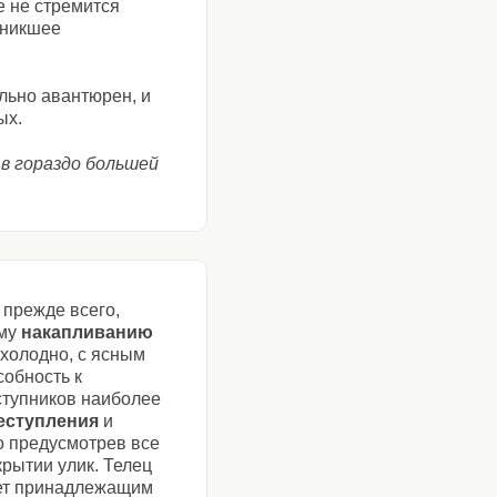
е не стремится
зникшее
льно авантюрен, и
ых.
 в гораздо большей
 прежде всего,
ому
накапливанию
 холодно, с ясным
собность к
ступников наиболее
еступления
и
о предусмотрев все
рытии улик. Телец
тает принадлежащим