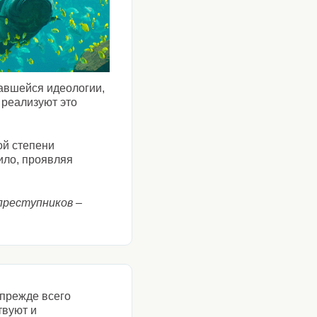
вавшейся идеологии,
 реализуют это
ой степени
ило, проявляя
преступников –
прежде всего
твуют и