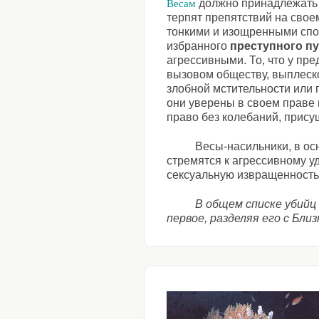
должно принадлежать в
Весам
терпят препятствий на своем
тонкими и изощренными спо
избранного
преступного п
агрессивными. То, что у пр
вызовом обществу, выплеск
злобной мстительности или 
они уверены в своем праве
право без колебаний, прису
Весы-насильники, в ос
стремятся к агрессивному 
сексуальную извращенность
В общем списке убийц
первое, разделяя его с Бли