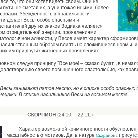
се то, что они хотят видеть своим. Они не
 пути, не сметая их, а уничтожая иными, более
собами. Убежденность в правильности
ути
делает Весы особо опасными и
едставителей других знаков Зодиака является
ом отрицательной энергии, проявлениями
патологичной алчности, у Весов имеет характер сформиро
 насильственным образом влиять на сложившиеся нормы, и
щих им при других жизненных проявлениях.
новном следуя принципу "Все мое! – сказал булат", в немал
удовлетворению своего повышенного сластолюбия, как прав
.
 Весы занимают пятое место, но в списке особо опасных 
знецами. В списке насильников Весы на восьмом месте.
СКОРПИОН
(24.10. – 22.11.)
Характер возможной криминогенности обусловлен 
масштабностью мотивов. Да, в натуре
присутс
Скорпиона