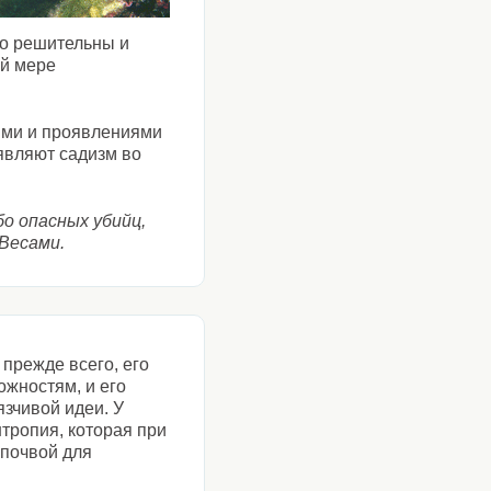
но решительны и
ой мере
ями и проявлениями
являют садизм во
бо опасных убийц,
 Весами.
прежде всего, его
ожностям, и его
язчивой идеи. У
тропия, которая при
 почвой для