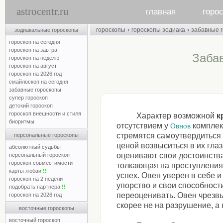
astrocentr.ru
главная
горо
›
›
гороскопы
гороскопы зодиака
забавные 
зодиакальные гороскопы
гороскоп на сегодня
гороскоп на завтра
Заба
гороскоп на неделю
гороскоп на август
гороскоп на 2026 год
смайлоскоп на сегодня
забавные гороскопы
супер гороскоп
детский гороскоп
гороскоп внешности и стиля
Характер возможной
к
биоритмы
отсутствием у
комплек
Овнов
стремятся самоутвердиться 
персональные гороскопы
ценой возвыситься в их глаза
абсолютный судьбы
оценивают свои достоинства
персональный гороскоп
гороскоп совместимости
толкающая на преступлени
карты любви
!!
успех. Овен уверен в себе и
гороскоп на 2 недели
упорство и свои способности
подобрать партнера
!!
переоценивать. Овен чрезвы
гороскоп на 2026 год
скорее не на разрушение, а
восточные гороскопы
восточный гороскоп