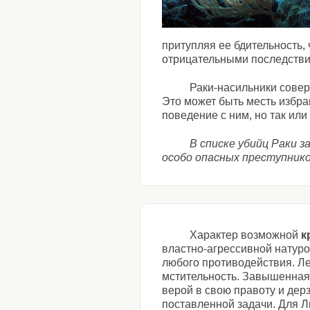
притупляя ее бдительность
отрицательными последствия
Раки-насильники совер
Это может быть месть избр
поведение с ним, но так или
В списке убийц Раки з
особо опасных преступнико
Характер возможной
к
властно-агрессивной натур
любого противодействия. Ле
мстительность. Завышенная
верой в свою правоту и дер
поставленной задачи. Для 