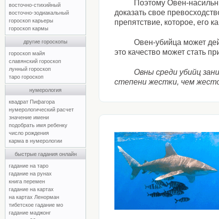
Поэтому Овен-насильни
восточно-стихийный
доказать свое превосходств
восточно-зодиакальный
гороскоп карьеры
препятствие, которое, его к
гороскоп кармы
Овен-убийца может дей
другие гороскопы
это качество может стать п
гороскоп майя
славянский гороскоп
лунный гороскоп
Овны среди убийц зан
таро гороскоп
степени жестки, чем жесто
нумерология
квадрат Пифагора
нумерологический расчет
значение имени
подобрать имя ребенку
число рождения
карма в нумерологии
быстрые гадания онлайн
гадание на таро
гадание на рунах
книга перемен
гадание на картах
на картах Ленорман
тибетское гадание мо
гадание маджонг