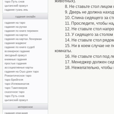
животных).
таро Путь снов
цыганский оракул
8. Не ставьте стол лицом 
гадание гуань инь
9. Дверь не должна наход
гадания онлайн
10. Спина сидящего за ст
гадания на таро
11. Проследите, чтобы на
гадания на рунах
12. Не ставьте стол напро
гадания по книге перемен
13. У сидящего за столом
гадания на картах
гадания на картах Ленорман
14. Не ставьте стол рядо
гадания маджонг
15. Ни в коем случае не
гадание по книге судеб
комнаты.
всемирное гадание
звездный оракул
16. Не ставьте стол под л
книжные гадания
17. Менеджер должен сид
простые гадания
18. Нежелательно, чтобы
ассоциативные карты
гадания на Ошо дзен таро
Романтическое таро
таро Брейгеля
таро Иллюминатов
таро Тамплиеров
сказочное таро
таро Путь снов
цыганский оракул
интересное
гадания описания