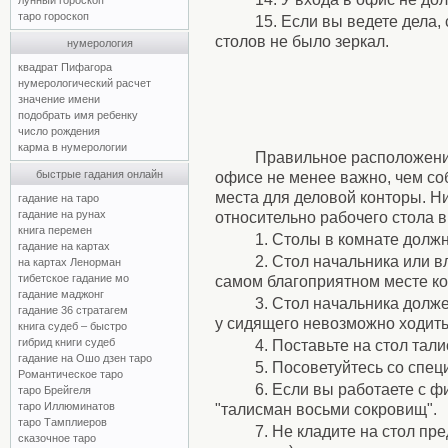
лунный гороскоп
таро гороскоп
15. Если вы ведете дела,
столов не было зеркал.
нумерология
квадрат Пифагора
нумерологический расчет
значение имени
подобрать имя ребенку
число рождения
карма в нумерологии
Правильное расположение
быстрые гадания онлайн
офисе не менее важно, чем с
места для деловой конторы. 
гадание на таро
гадание на рунах
относительно рабочего стола в
книга перемен
1. Столы в комнате долж
гадание на картах
2. Стол начальника или 
на картах Ленорман
тибетское гадание мо
самом благоприятном месте к
гадание маджонг
3. Стол начальника долже
гадание 36 стратагем
у сидящего невозможно ходить
книга судеб – быстро
гибрид книги судеб
4. Поставьте на стол тал
гадание на Ошо дзен таро
5. Посоветуйтесь со спец
Романтическое таро
6. Если вы работаете с ф
таро Брейгеля
таро Иллюминатов
"талисман восьми сокровищ".
таро Тамплиеров
7. Не кладите на стол пр
сказочное таро