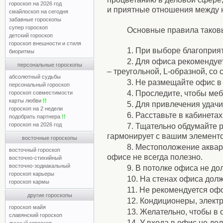
гороскоп на 2026 год
и приятные отношения между 
смайлоскоп на сегодня
забавные гороскопы
супер гороскоп
Основные правила таков
детский гороскоп
гороскоп внешности и стиля
1. При выборе благоприя
биоритмы
2. Для офиса рекомендуе
персональные гороскопы
– треугольной, L-образной, со
абсолютный судьбы
3. Не размещайте офис в 
персональный гороскоп
4. Проследите, чтобы меб
гороскоп совместимости
карты любви
!!
5. Для привлечения удачи
гороскоп на 2 недели
6. Расставьте в кабинета
подобрать партнера
!!
гороскоп на 2026 год
7. Тщательно обдумайте 
гармонирует с вашим элемент
восточные гороскопы
8. Местоположение аквар
восточный гороскоп
офисе не всегда полезно.
восточно-стихийный
восточно-зодиакальный
9. В потолке офиса не до
гороскоп карьеры
10. На стенах офиса дол
гороскоп кармы
11. Не рекомендуется оф
другие гороскопы
12. Кондиционеры, электр
гороскоп майя
13. Желательно, чтобы в
славянский гороскоп
14. У входа в офис не до