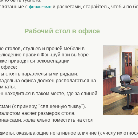
 связанные с
и расчетами, старайтесь, чтобы по бо
финансами
Рабочий стол в офисе
 столов, стульев и прочей мебели в
облюдение правил Фэн-шуй при выборе
Ниже приводятся рекомендации
 офисе:
ны стоять параллельными рядами.
владельца офиса должен располагаться на
омнаты.
н находиться в таком месте, где за спиной
.
исман (к примеру, "священную тыкву").
иалистом насчет размеров стола.
инансами, желательно поместить на стол
едметы, оказывающие негативное влияние (к числу их относя