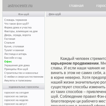
astrocentr.ru
главная
горо
фен-шуй
Фэн-шуй
Словарь терминов
Что такое фэн-шуй?
Форма дома и участка
Факторы, влияющие на дом
Дверь, ограда, ворота
Гостиная
Спальня
Кухня, столовая
Туалет и ванная
Лестница и алтарь
Бассейн и сад
Каждый человек стремитс
Офис
карьерном продвижении
. М
Украшения для дома
славы. И если наши чаяния не
Принципы Фэн-шуй
винить в этом не самих себя, 
Строительство и новоселье
О любви и сверхъестественном
в корне неверно. Хотя предоп
Амулеты и талисманы
нашей жизни значительную роль
существуют способы изменить 
зодиакальные гороскопы
из таких способов – привлечен
гороскоп на сегодня
шуй. Соблюдение правил Фэн-
гороскоп на завтра
гороскоп на неделю
благотворную ци рабочего мес
гороскоп на август
процветанию в деловой сфере