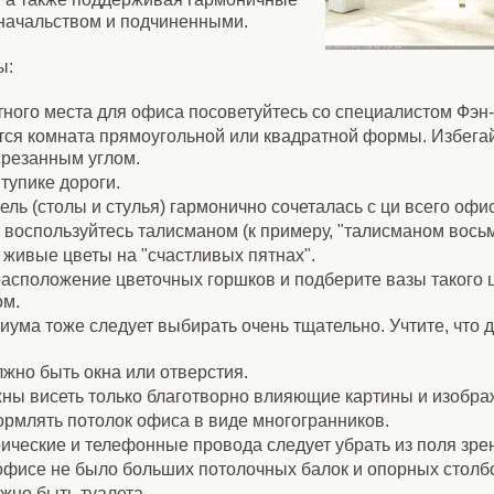
начальством и подчиненными.
ы:
тного места для офиса посоветуйтесь со специалистом Фэн
тся комната прямоугольной или квадратной формы. Избег
 срезанным углом.
тупике дороги.
ель (столы и стулья) гармонично сочеталась с ци всего офи
 воспользуйтесь талисманом (к примеру, "талисманом вось
х живые цветы на "счастливых пятнах".
расположение цветочных горшков и подберите вазы такого 
ом.
иума тоже следует выбирать очень тщательно. Учтите, что 
лжно быть окна или отверстия.
жны висеть только благотворно влияющие картины и изобра
ормлять потолок офиса в виде многогранников.
ические и телефонные провода следует убрать из поля зре
 офисе не было больших потолочных балок и опорных столб
лжно быть туалета.