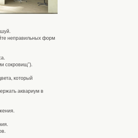
-шуй.
айте неправильных форм
са.
ми сокровищ").
цвета, который
держать аквариум в
жения.
ния.
ов.