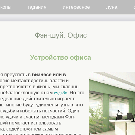
скопы
гадания
интересное
луна
Фэн-шуй. Офис
Устройство офиса
я преуспеть в
бизнесе или в
ногие мечтают достичь власти и
 претворяются в жизнь, мы склонны
а неблагосклонную к нам
. Но это
судьбу
ределение действительно играет в
, многие будут удивлены, узнав, что
судьбу и избежать несчастий. Один
ие удачи и счастья методами Фэн-
шуй помогает использовать
та, содействуя тем самым
, а также поддерживая гармоничные