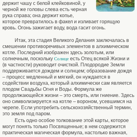
держит чашу с белой клейковиной, у
черной же головы слева есть черная
рука справа; она держит копье,
которое превратилось в факел и изливает горящую
кровь. Огонь зажигает воду, вода гасит огонь.
Итак, эта стадия Великого Делания заключалась в
смешении противоречивых элементов в алхимическом
котле. Последний изображен здесь золотым, или
солнечным, поскольку
есть Отец всякой Жизни и
Солнце
(в частности) руководит очисткой. Плодородие Земли
поддерживается дождем и солнцем; образование дождя
– процесс медленный и мягкий, он нуждается в
содействии воздуха, который алхимически сам является
плодом Свадьбы Огня и Воды. Формула же
продолжающейся жизни – это смерть, или гниение. Здесь
оно символизируется на котле – вороном, усевшимся на
черепе. Если употребить сельскохозяйственный термин,
это земля под паром.
Есть одно особое толкование этой карты, которое
могут понять только Посвященные; в нем содержится
практическая магическая формула, настолько важная,