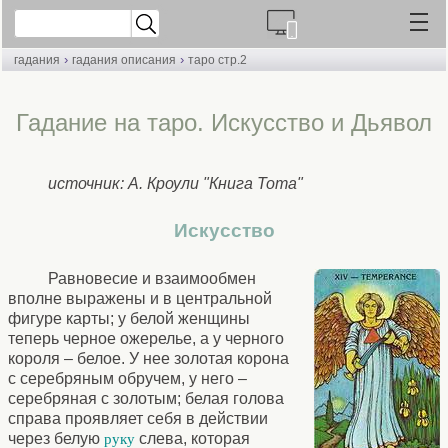
›
›
гадания
гадания описания
таро стр.2
Гадание на таро. Искусство и Дьявол
источник: А. Кроули "Книга Тота"
Искусство
Равновесие и взаимообмен
вполне выражены и в центральной
фигуре карты; у белой женщины
теперь черное ожерелье, а у черного
короля – белое. У нее золотая корона
с серебряным обручем, у него –
серебряная с золотым; белая голова
справа проявляет себя в действии
через белую
слева, которая
руку