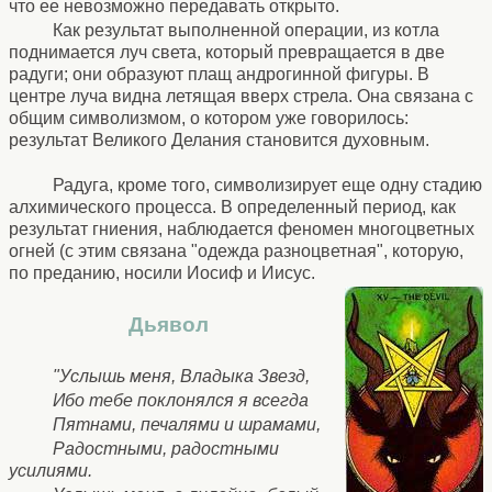
что ее невозможно передавать открыто.
Как результат выполненной операции, из котла
поднимается луч света, который превращается в две
радуги; они образуют плащ андрогинной фигуры. В
центре луча видна летящая вверх стрела. Она связана с
общим символизмом, о котором уже говорилось:
результат Великого Делания становится духовным.
Радуга, кроме того, символизирует еще одну стадию
алхимического процесса. В определенный период, как
результат гниения, наблюдается феномен многоцветных
огней (с этим связана "одежда разноцветная", которую,
по преданию, носили Иосиф и Иисус.
Дьявол
"Услышь меня, Владыка Звезд,
Ибо тебе поклонялся я всегда
Пятнами, печалями и шрамами,
Радостными, радостными
усилиями.