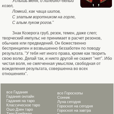
Услышь меня, о лилейно–белый
козел,
Ломкий, как чаща шипов,
С златым воротником на горле,
С алым луком рогов."
Знак Козерога груб, резок, темен, даже слеп;
творческий импульс не принимает в расчет резонов,
обычаев или предвидений. Он божественно
беспринципен и возвышенно беззаботен по поводу
результата. "У тебя нет иного права, кроме как творить
свою волю. Делай так, и никто другой не скажет "нет". Ибо
чистая воля, не смягченная умыслом, свободная от
вожделения результата, совершенна во всех
отношениях".
все Гадания
все Гороскопы
Гадания онлайн
Сонник
Гадания на таро
Луна сегодня
Классическое таро
Гороскоп на сегодня
Ошо Дзен таро
Гороскоп на завтра
Таро Брейгеля