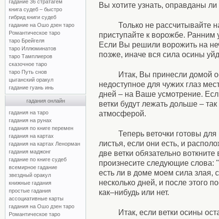
гадание 36 стратагем
Вы хотите узнать, оправданы ли
книга судеб – быстро
гибрид книги судеб
Только не рассчитывайте н
гадание на Ошо дзен таро
Романтическое таро
приступайте к ворожбе. Ранним у
таро Брейгеля
Если Вы решили ворожить на нечи
таро Иллюминатов
позже, иначе вся сила осины уй
таро Тамплиеров
сказочное таро
таро Путь снов
Итак, Вы принесли домой о
цыганский оракул
недоступное для чужих глаз мес
гадание гуань инь
дней – на Ваше усмотрение. Есл
гадания онлайн
ветки будут лежать дольше – та
гадания на таро
атмосферой.
гадания на рунах
гадания по книге перемен
Теперь веточки готовы для
гадания на картах
листья, если они есть, и распол
гадания на картах Ленорман
гадания маджонг
две ветки обязательно воткните 
гадание по книге судеб
произнесите следующие слова: "
всемирное гадание
есть ли в доме моем сила злая,
звездный оракул
несколько дней, и после этого п
книжные гадания
простые гадания
как–нибудь или нет.
ассоциативные карты
гадания на Ошо дзен таро
Итак, если ветки осины ост
Романтическое таро