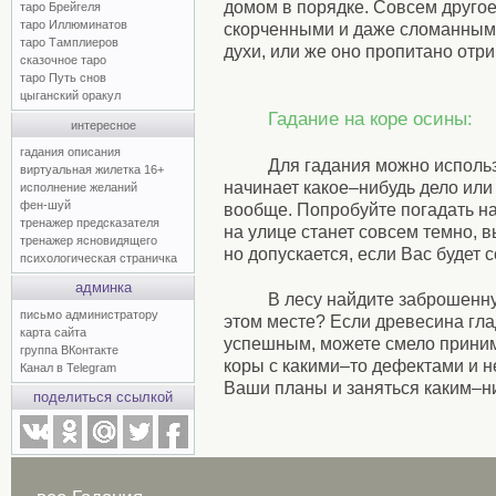
домом в порядке. Совсем другое
таро Брейгеля
таро Иллюминатов
скорченными и даже сломанными
таро Тамплиеров
духи, или же оно пропитано отр
сказочное таро
таро Путь снов
цыганский оракул
Гадание на коре осины:
интересное
гадания описания
Для гадания можно использо
виртуальная жилетка 16+
начинает какое–нибудь дело или 
исполнение желаний
фен-шуй
вообще. Попробуйте погадать на
тренажер предсказателя
на улице станет совсем темно, в
тренажер ясновидящего
но допускается, если Вас будет 
психологическая страничка
админка
В лесу найдите заброшенну
письмо администратору
этом месте? Если древесина гла
карта сайта
успешным, можете смело принима
группа ВКонтакте
коры с какими–то дефектами и н
Канал в Telegram
Ваши планы и заняться каким–ниб
поделиться ссылкой