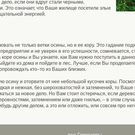
 дело, если они вдруг стали черными,
. Это означает, что Ваше жилище посетили злые
ицательной энергией.
вать не только ветки осины, но и ее кору. Это гадание подх
предприятие и не уверен в его успешности, сомневается, с
 коре осины и Вы узнаете, как Вам нужно поступить в данно
ыйдите из дома и пойдите в лес. Лучше, если Вы проделаете
сопровождать кто–то из Ваших близких.
ю осину и оторвите от нее небольшой кусочек коры. Посмот
дкая и нежная, без шероховатостей и затемнений, то Ваше
ться за новое дело. Но Вам стоит остеречься, если дерев
еровностями, затемнением или даже гнилью, – в этом случ
удь другим делом, а это или отложить, или совсем про нег
все Гороскопы