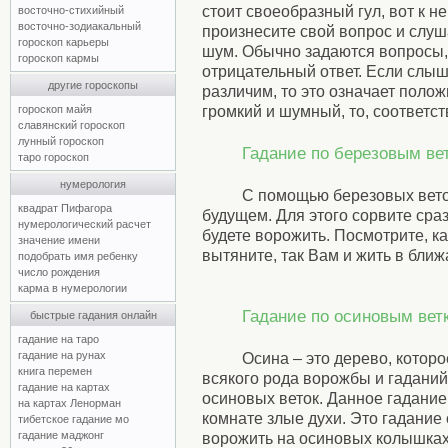
стоит своеобразный гул, вот к н
восточно-стихийный
восточно-зодиакальный
произнесите свой вопрос и слуша
гороскоп карьеры
шум. Обычно задаются вопросы
гороскоп кармы
отрицательный ответ. Если слыш
другие гороскопы
различим, то это означает полож
гороскоп майя
громкий и шумный, то, соответст
славянский гороскоп
лунный гороскоп
Гадание по березовым ве
таро гороскоп
нумерология
С помощью березовых веток
квадрат Пифагора
будущем. Для этого сорвите сраз
нумерологический расчет
будете ворожить. Посмотрите, ка
значение имени
вытяните, так Вам и жить в бли
подобрать имя ребенку
число рождения
карма в нумерологии
Гадание по осиновым вет
быстрые гадания онлайн
гадание на таро
гадание на рунах
Осина – это дерево, кото
книга перемен
всякого рода ворожбы и гадани
гадание на картах
осиновых веток. Данное гадание 
на картах Ленорман
комнате злые духи. Это гадание 
тибетское гадание мо
гадание маджонг
ворожить на осиновых колышках,