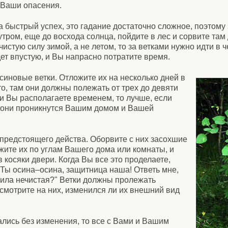
 Ваши опасения.
а быстрый успех, это гадание достаточно сложное, поэтому
тром, еще до восхода солнца, пойдите в лес и сорвите там
стую силу зимой, а не летом, то за ветками нужно идти в ч
дет впустую, и Вы напрасно потратите время.
синовые ветки. Отложите их на несколько дней в
то, там они должны полежать от трех до девяти
и Вы располагаете временем, то лучше, если
к они проникнутся Вашим домом и Вашей
 предстоящего действа. Оборвите с них засохшие
ожите их по углам Вашего дома или комнаты, и
в косяки двери. Когда Вы все это проделаете,
Ты осина–осина, защитница наша! Ответь мне,
 сила нечистая?" Ветки должны пролежать
осмотрите на них, изменился ли их внешний вид
ались без изменения, то все с Вами и Вашим