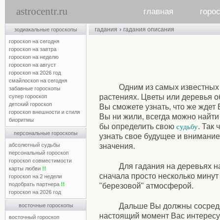
astrocentr.ru
главная
горо
›
гадания
гадания описания
зодиакальные гороскопы
гороскоп на сегодня
гороскоп на завтра
гороскоп на неделю
гороскоп на август
гороскоп на 2026 год
смайлоскоп на сегодня
Одним из самых известных
забавные гороскопы
растениях. Цветы или деревья о
супер гороскоп
детский гороскоп
Вы сможете узнать, что же ждет
гороскоп внешности и стиля
Вы ни жили, всегда можно найти 
биоритмы
бы определить свою
. Так
судьбу
персональные гороскопы
узнать свое будущее и внимание
абсолютный судьбы
значения.
персональный гороскоп
гороскоп совместимости
Для гадания на деревьях 
карты любви
!!
сначала просто несколько минут 
гороскоп на 2 недели
подобрать партнера
!!
"березовой" атмосферой.
гороскоп на 2026 год
Дальше Вы должны сосредот
восточные гороскопы
настоящий момент Вас интересу
восточный гороскоп