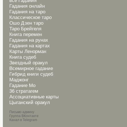
все Гадания
Гадания онлайн
Гадания на таро
Классическое таро
Ошо Дзен таро
Таро Брейгеля
Книга перемен
Гадания на рунах
Гадания на картах
Карты Ленорман
Книга судеб
Звездный оракул
Всемирное гадание
Гибрид книги судеб
Маджонг
Гадание Мо
36 стратагем
Ассоциативные карты
Цыганский оракул
Письмо админу
Группа ВКонтакте
Канал в Telegram