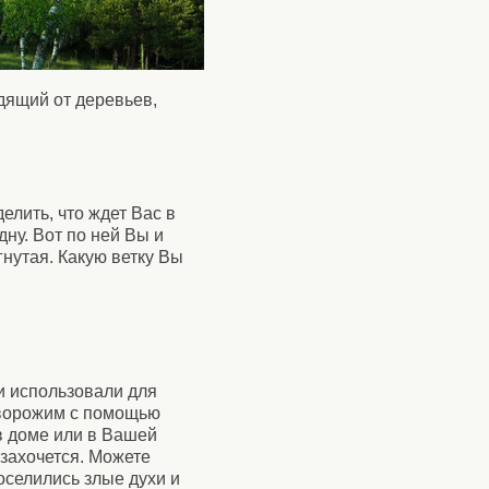
одящий от деревьев,
лить, что ждет Вас в
дну. Вот по ней Вы и
гнутая. Какую ветку Вы
и использовали для
оворожим с помощью
 в доме или в Вашей
 захочется. Можете
оселились злые духи и