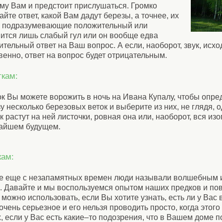
ему Вам и предстоит прислушаться. Громко
йте ответ, какой Вам дадут березы, а точнее, их
, подразумевающие положительный или
ится лишь слабый гул или он вообще едва
ительный ответ на Ваш вопрос. А если, наоборот, звук, исх
венно, ответ на вопрос будет отрицательным.
ткам:
 Вы можете ворожить в ночь на Ивана Купалу, чтобы опреде
у несколько березовых веток и выберите из них, не глядя, о
к растут на ней листочки, ровная она или, наоборот, вся изо
жайшем будущем.
кам:
рое еще с незапамятных времен люди называли волшебным 
й. Давайте и мы воспользуемся опытом наших предков и п
можно использовать, если Вы хотите узнать, есть ли у Вас
очень серьезное и его нельзя проводить просто, когда этого
 если у Вас есть какие–то подозрения, что в Вашем доме п