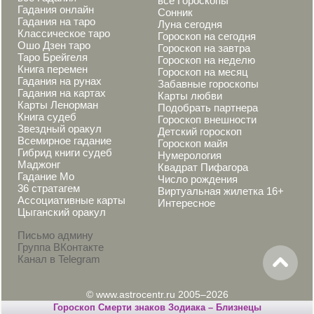
все Гороскопы
Гадания онлайн
Сонник
Гадания на таро
Луна сегодня
Классическое таро
Гороскоп на сегодня
Ошо Дзен таро
Гороскоп на завтра
Таро Брейгеля
Гороскоп на неделю
Книга перемен
Гороскоп на месяц
Гадания на рунах
Забавные гороскопы
Гадания на картах
Карты любви
Карты Ленорман
Подобрать партнера
Книга судеб
Гороскоп внешности
Звездный оракул
Детский гороскоп
Всемирное гадание
Гороскоп майя
Гибрид книги судеб
Нумерология
Маджонг
Квадрат Пифагора
Гадание Мо
Число рождения
36 стратагем
Виртуальная жилетка 16+
Ассоциативные карты
Интересное
Цыганский оракул
Письмо админу
Группа ВКонтакте
Канал в Telegram
© www.astrocentr.ru 2005–2026
Гороскоп Смерти знаков Зодиака – Близнецы