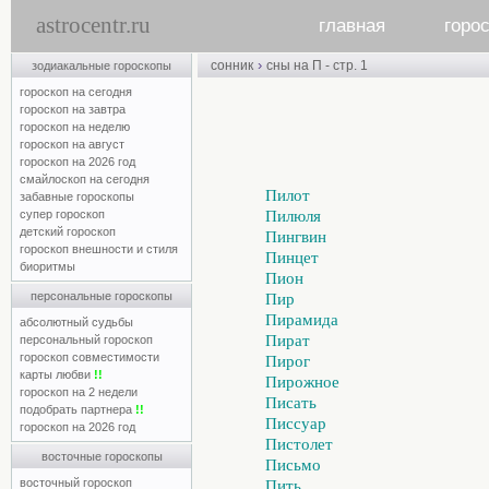
astrocentr.ru
главная
горо
›
сонник
сны на П - стр. 1
зодиакальные гороскопы
гороскоп на сегодня
гороскоп на завтра
гороскоп на неделю
гороскоп на август
гороскоп на 2026 год
смайлоскоп на сегодня
Пилот
забавные гороскопы
супер гороскоп
Пилюля
детский гороскоп
Пингвин
гороскоп внешности и стиля
Пинцет
биоритмы
Пион
персональные гороскопы
Пир
Пирамида
абсолютный судьбы
Пират
персональный гороскоп
гороскоп совместимости
Пирог
карты любви
!!
Пирожное
гороскоп на 2 недели
Писать
подобрать партнера
!!
Писсуар
гороскоп на 2026 год
Пистолет
восточные гороскопы
Письмо
восточный гороскоп
Пить