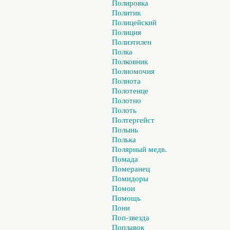
Полировка
Политик
Полицейский
Полиция
Полиэтилен
Полка
Полковник
Полномочия
Полнота
Полотенце
Полотно
Полоть
Полтергейст
Полынь
Полька
Полярный медв.
Помада
Померанец
Помидоры
Помои
Помощь
Пони
Поп-звезда
Поплавок