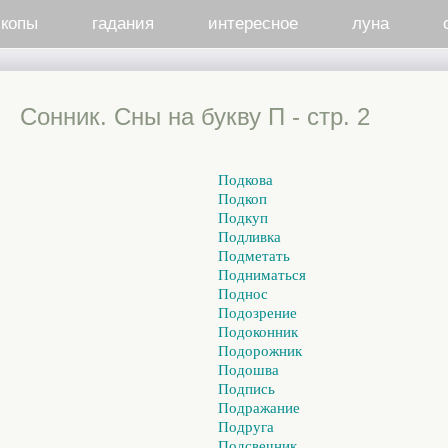
скопы
гадания
интересное
луна
Cонник. Сны на букву П - стр. 2
Подкова
Подкоп
Подкуп
Подливка
Подметать
Подниматься
Поднос
Подозрение
Подоконник
Подорожник
Подошва
Подпись
Подражание
Подруга
Подсвечник