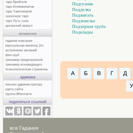
таро Брейгеля
Подгузник
таро Иллюминатов
Подделка
таро Тамплиеров
Поджигать
сказочное таро
Подземелье
таро Путь снов
цыганский оракул
Подзорная труба
Подкладка
интересное
гадания описания
виртуальная жилетка 16+
исполнение желаний
фен-шуй
тренажер предсказателя
тренажер ясновидящего
психологическая страничка
А
Б
В
Г
Д
админка
письмо администратору
карта сайта
группа ВКонтакте
поделиться ссылкой
все Гадания