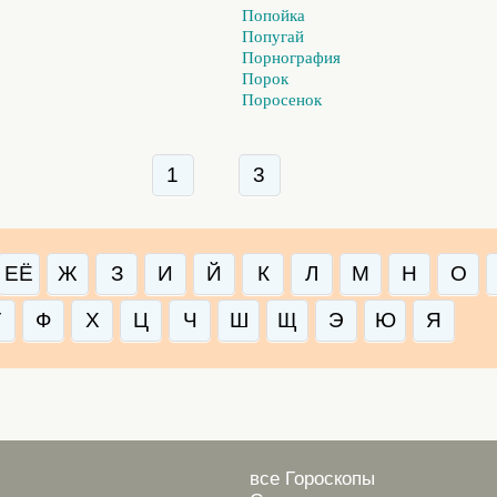
Попойка
Попугай
Порнография
Порок
Поросенок
1
3
ЕЁ
Ж
З
И
Й
К
Л
М
Н
О
У
Ф
Х
Ц
Ч
Ш
Щ
Э
Ю
Я
все Гороскопы