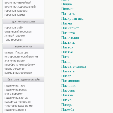
восточно-стихийный
Пицца
восточно-зодиакальный
Пиявки
гороскоп карьеры
Плавать
гороскоп кармы
Плакучая ива
другие гороскопы
Пламя
гороскоп майя
Планерист
славянский гороскоп
Планета
лунный гороскоп
Пластилин
таро гороскоп
Платить
нумерология
Платок
Платье
квадрат Пифагора
Плач
нумерологический расчет
значение имени
Плащ
подобрать имя ребенку
Плевательница
число рождения
Плевать
карма в нумерологии
Плеер
быстрые гадания онлайн
Племянник
Пленник
гадание на таро
гадание на рунах
Плесень
книга перемен
Плетка
гадание на картах
Плечо
на картах Ленорман
Плоды
тибетское гадание мо
Пломба
гадание маджонг