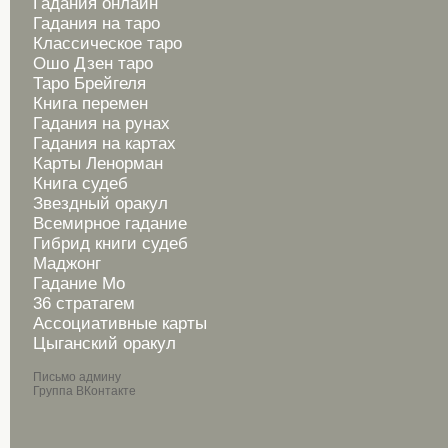
Гадания онлайн
Гадания на таро
Классическое таро
Ошо Дзен таро
Таро Брейгеля
Книга перемен
Гадания на рунах
Гадания на картах
Карты Ленорман
Книга судеб
Звездный оракул
Всемирное гадание
Гибрид книги судеб
Маджонг
Гадание Мо
36 стратагем
Ассоциативные карты
Цыганский оракул
Письмо админу
Группа ВКонтакте