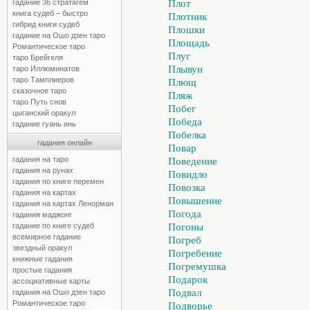
гадание 36 стратагем
Плот
книга судеб – быстро
Плотник
гибрид книги судеб
Плошки
гадание на Ошо дзен таро
Площадь
Романтическое таро
Плуг
таро Брейгеля
Плывун
таро Иллюминатов
таро Тамплиеров
Плющ
сказочное таро
Пляж
таро Путь снов
Побег
цыганский оракул
Победа
гадание гуань инь
Побелка
гадания онлайн
Повар
гадания на таро
Поведение
гадания на рунах
Повидло
гадания по книге перемен
Повозка
гадания на картах
Повышение
гадания на картах Ленорман
Погода
гадания маджонг
гадание по книге судеб
Погоны
всемирное гадание
Погреб
звездный оракул
Погребение
книжные гадания
Погремушка
простые гадания
Подарок
ассоциативные карты
Подвал
гадания на Ошо дзен таро
Романтическое таро
Подворье